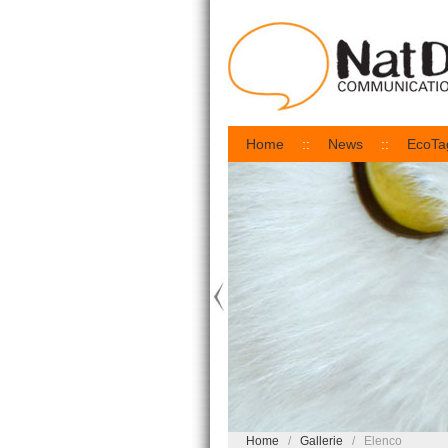
Home
News
EcoTa
Home
Gallerie
Elenco