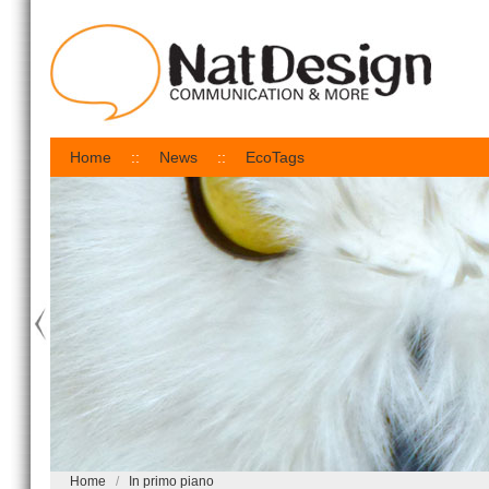
Home
News
EcoTags
Home
In primo piano